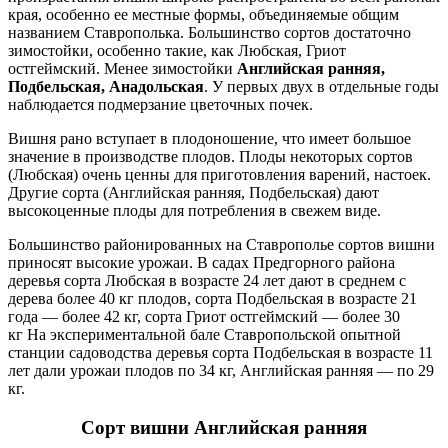
края, особенно ее местные формы, объединяемые общим
названием Ставрополька. Большинство сортов достаточно
зимостойки, особенно такие, как Любская, Гриот
остгеймский. Менее зимостойки
Английская ранняя,
Подбельская, Анадольская
. У первых двух в отдельные годы
наблюдается подмерзание цветочных почек.
Вишня рано вступает в плодоношение, что имеет большое
значение в производстве плодов. Плоды некоторых сортов
(Любская) очень ценны для приготовления варений, настоек.
Другие сорта (Английская ранняя, Подбельская) дают
высокоценные плоды для потребления в свежем виде.
Большинство районированных на Ставрополье сортов вишни
приносят высокие урожаи. В садах Предгорного района
деревья сорта Любская в возрасте 24 лет дают в среднем с
дерева более 40 кг плодов, сорта Подбельская в возрасте 21
года — более 42 кг, сорта Гриот остгеймский — более 30
кг На экспериментальной бале Ставропольской опытной
станции садоводства деревья сорта Подбельская в возрасте 11
лет дали урожаи плодов по 34 кг, Английская ранняя — по 29
кг.
Сорт вишни Английская ранняя