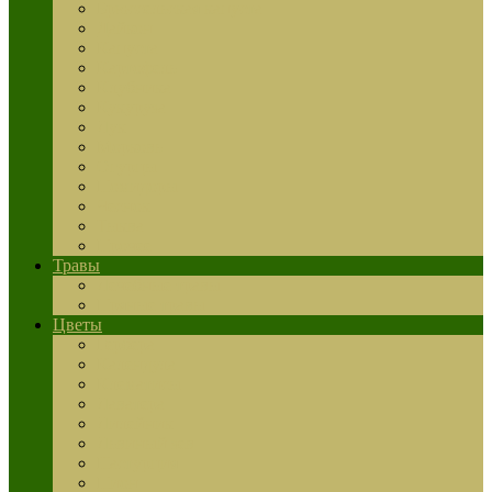
Брюссельская капуста
Дайкон
Капуста
Картофель
Клубника
Кукуруза
Лук
Морковь
Огурцы
Помидоры
Чеснок
Тыква
Прочее
Травы
Лечебные травы
Пряные травы
Цветы
Гербера
Календула
Клематисы
Лаватера
Лилейник
Львиный зев
Настурция
Пион