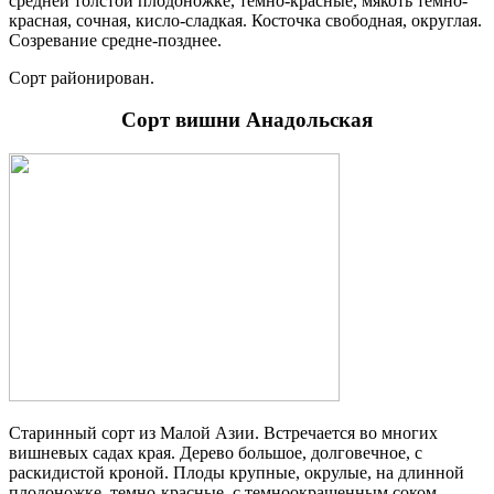
средней толстой плодоножке, темно-красные, мякоть темно-
красная, сочная, кисло-сладкая. Косточка свободная, округлая.
Созревание средне-позднее.
Сорт районирован.
Сорт вишни Анадольская
Старинный сорт из Малой Азии. Встречается во многих
вишневых садах края. Дерево большое, долговечное, с
раскидистой кроной. Плоды крупные, окрулые, на длинной
плодоножке, темно-красные, с темноокрашенным соком,