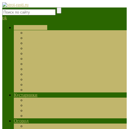
ok
Садовые деревья
Абрикос
Алыча
Черешня
Хвойные
Гранат
Айва
Грецкий орех
Персик
Груша
Вишня
Слива
Яблоня
Кустарники
Кизил
Калина
Малина
Смородина
Огород
Арбуз