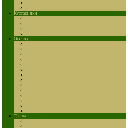
Слива
Яблоня
Кустарники
Кизил
Калина
Малина
Смородина
Огород
Арбуз
Брюссельская капуста
Дайкон
Капуста
Картофель
Клубника
Кукуруза
Лук
Морковь
Огурцы
Помидоры
Чеснок
Тыква
Прочее
Травы
Лечебные травы
Пряные травы