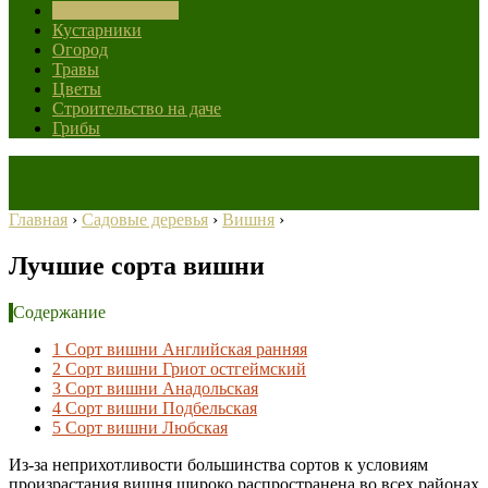
Садовые деревья
Кустарники
Огород
Травы
Цветы
Строительство на даче
Грибы
Главная
›
Садовые деревья
›
Вишня
›
Лучшие сорта вишни
Содержание
1
Сорт вишни Английская ранняя
2
Сорт вишни Гриот остгеймский
3
Сорт вишни Анадольская
4
Сорт вишни Подбельская
5
Сорт вишни Любская
Из-за неприхотливости большинства сортов к условиям
произрастания вишня широко распространена во всех районах