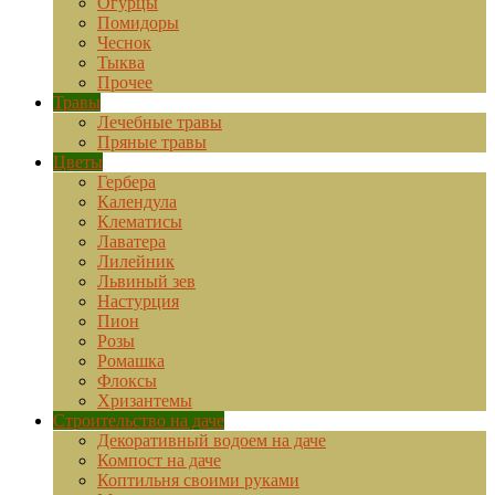
Огурцы
Помидоры
Чеснок
Тыква
Прочее
Травы
Лечебные травы
Пряные травы
Цветы
Гербера
Календула
Клематисы
Лаватера
Лилейник
Львиный зев
Настурция
Пион
Розы
Ромашка
Флоксы
Хризантемы
Строительство на даче
Декоративный водоем на даче
Компост на даче
Коптильня своими руками