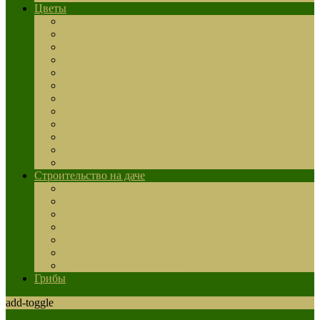
Цветы
Гербера
Календула
Клематисы
Лаватера
Лилейник
Львиный зев
Настурция
Пион
Розы
Ромашка
Флоксы
Хризантемы
Строительство на даче
Декоративный водоем на даче
Компост на даче
Коптильня своими руками
Мангал из кирпича своими руками
Строительство душа на даче
Капельное орошение
Строительство колодцев
Грибы
add-toggle