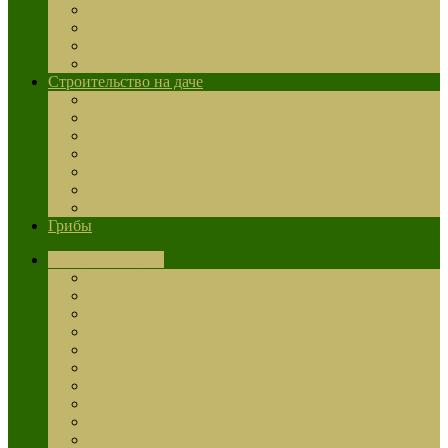
Розы
Ромашка
Флоксы
Хризантемы
Строительство на даче
Декоративный водоем на даче
Компост на даче
Коптильня своими руками
Мангал из кирпича своими руками
Строительство душа на даче
Капельное орошение
Строительство колодцев
Грибы
Садовые деревья
Абрикос
Алыча
Черешня
Хвойные
Гранат
Айва
Грецкий орех
Персик
Груша
Вишня