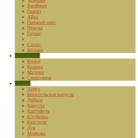
Черешня
Хвойные
Гранат
Айва
Грецкий орех
Персик
Груша
Вишня
Слива
Яблоня
Кустарники
Кизил
Калина
Малина
Смородина
Огород
Арбуз
Брюссельская капуста
Дайкон
Капуста
Картофель
Клубника
Кукуруза
Лук
Морковь